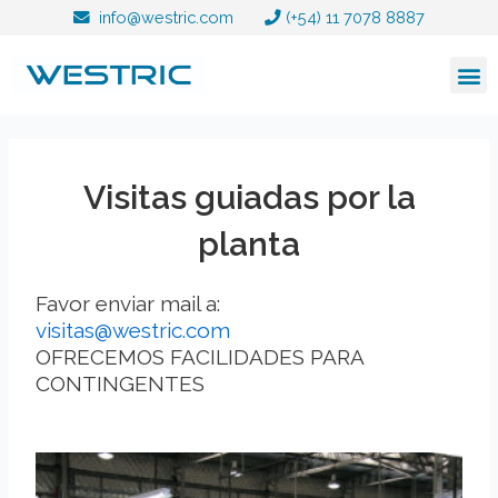
Ir
Navegación
info@westric.com
(+54) 11 7078 8887
al
de
contenido
entradas
Visitas guiadas por la
planta
Favor enviar mail a:
visitas@westric.com
OFRECEMOS FACILIDADES PARA
CONTINGENTES