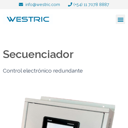
Ir
info@westric.com
(+54) 11 7078 8887
al
contenido
Secuenciador
Control electrónico redundante