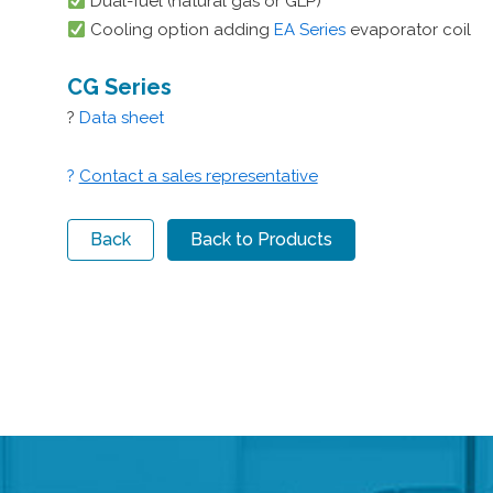
Dual-fuel (natural gas or GLP)
Cooling option adding
EA Series
evaporator coil
CG Series
?
Data sheet
?
Contact a sales representative
Back
Back to Products