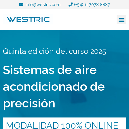
Ir
info@westric.com
(+54) 11 7078 8887
al
contenido
Quinta edición del curso 2025
Sistemas de aire
acondicionado de
precisión
MODALIDAD 100% ONLINE