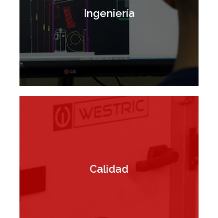
experiencia y conocimiento
Ingeniería
técnico para desarrollar las
soluciones que los mercados
requieren
Nuestros equipos están
fabricados bajo estrictas normas
Calidad
de calidad y testeados en nuestro
laboratorio de ensayos