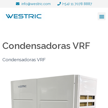
Ir
info@westric.com
(+54) 11 7078 8887
al
contenido
Condensadoras VRF
Condensadoras VRF